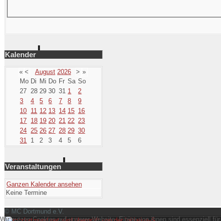
Kalender
«
<
August
2026
>
»
Mo
Di
Mi
Do
Fr
Sa
So
27
28
29
30
31
1
2
3
4
5
6
7
8
9
10
11
12
13
14
15
16
17
18
19
20
21
22
23
24
25
26
27
28
29
30
31
1
2
3
4
5
6
Veranstaltungen
Ganzen Kalender ansehen
Keine Termine
© MC Dortmund e.V.
Wir nutzen Cookies auf unserer Website. Einige von ihnen sind essenziell fü