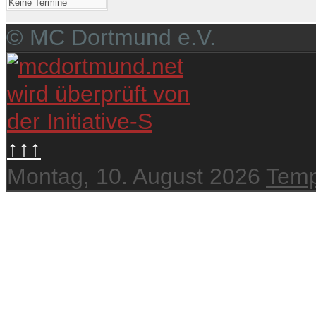
Keine Termine
© MC Dortmund e.V.
↑↑↑
Montag, 10. August 2026
Temp